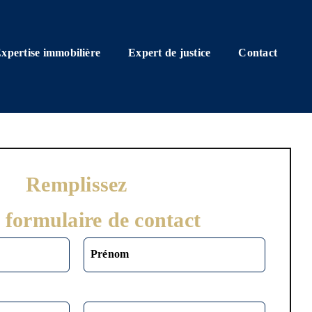
xpertise immobilière
Expert de justice
Contact
Remplissez
 formulaire de contact
Alternat
Prénom