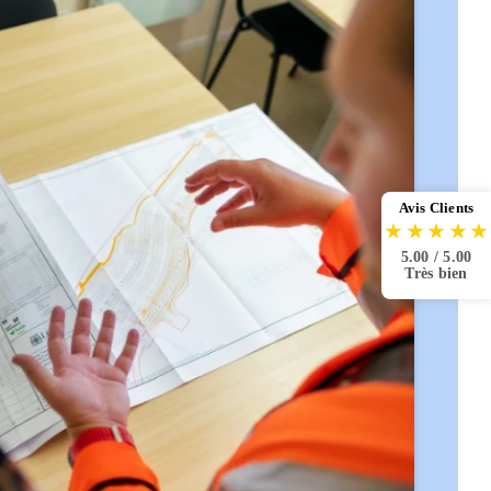
Avis Clients
★
★
★
★
★
5.00 / 5.00
Très bien